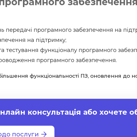
 програмного забезпечення
нь передачі програмного забезпечення на підт
печення на підтримку;
а тестування функціоналу програмного забезп
проводження програмного забезпечення.
збільшення функціональності ПЗ, оновлення до но
нлайн консультація або хочете 
одо послуги