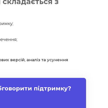
 складається з
римку;
ечення;
вих версій, аналіз та усунення
обговорити підтримку?