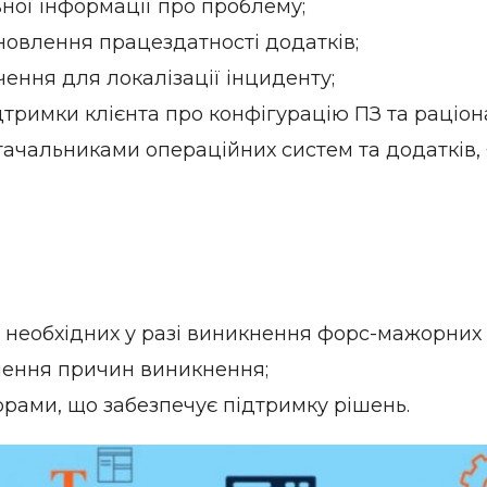
ої інформації про проблему;
новлення працездатності додатків;
ення для локалізації інциденту;
дтримки клієнта про конфігурацію ПЗ та раціон
тачальниками операційних систем та додатків, 
 необхідних у разі виникнення форс-мажорних 
лення причин виникнення;
орами, що забезпечує підтримку рішень.