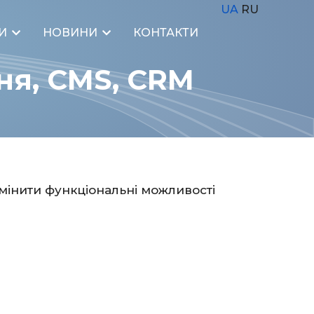
UA
RU
И
НОВИНИ
КОНТАКТИ
ня, CMS, CRM
інити функціональні можливості