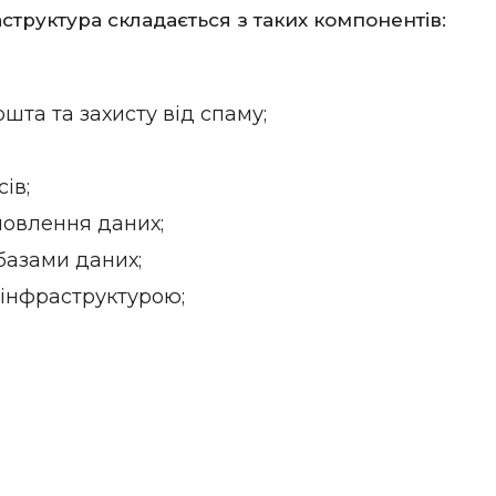
структура складається з таких компонентів:
та та захисту від спаму;
ів;
новлення даних;
базами даних;
-інфраструктурою;