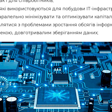
ак і для співробітників;
які використовуються для побудови ІТ-інфрас
паралельно мінімізувати та оптимізувати капіта
влятися з проблемами зростання обсягів інформ
зпекою, довготривалим зберіганням даних;