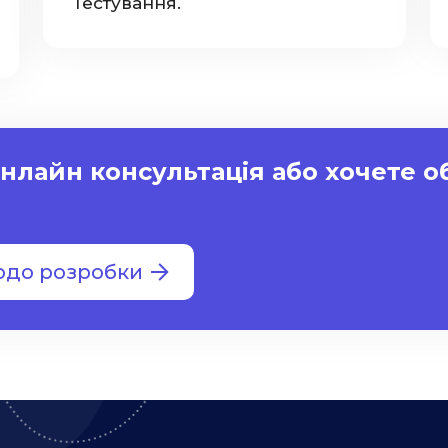
Тестування.
нлайн консультація або хочете 
одо розробки