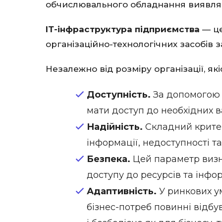
обчислювального обладнання виявляє
ІТ-інфраструктура підприємства
— це
організаційно-технологічних засобів 
Незалежно від розміру організації, я
Доступність.
За допомогою і
мати доступ до необхідних в
Надійність.
Складний критері
інформації, недоступності та
Безпека.
Цей параметр визн
доступу до ресурсів та інфо
Адаптивність.
У ринкових ум
бізнес-потреб повинні відбу