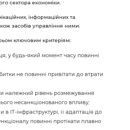
го сектора економіки.
ікаційних, інформаційних та
акож засобів управління ними.
тирьом ключовим критеріям:
ця, у будь-який момент часу повинні
битки не повинні привітати до втрати
ти належний рівень розмежування
нього несанкціонованого впливу;
 в ІТ-інфраструктурі, її адаптація до
ункціоналу повинні протікати плавно