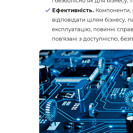
і безболісно як для бізнесу, т
Ефективність.
Компоненти, 
відповідати цілям бізнесу, 
експлуатацію, повинні спра
пов'язані з доступністю, бе