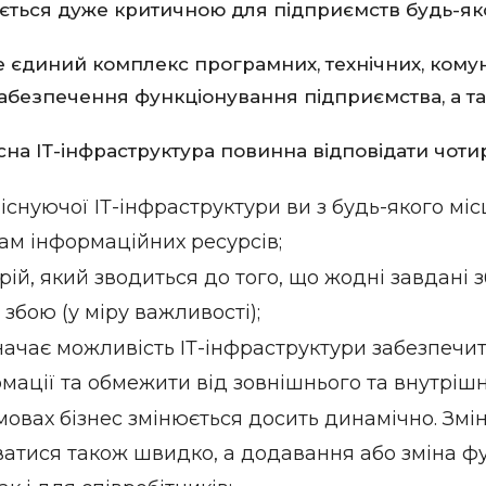
ться дуже критичною для підприємств будь-яко
 єдиний комплекс програмних, технічних, комун
забезпечення функціонування підприємства, а т
кісна ІТ-інфраструктура повинна відповідати чо
снуючої ІТ-інфраструктури ви з будь-якого міс
ам інформаційних ресурсів;
й, який зводиться до того, що жодні завдані з
 збою (у міру важливості);
ачає можливість ІТ-інфраструктури забезпечи
рмації та обмежити від зовнішнього та внутріш
овах бізнес змінюється досить динамічно. Зміни
ватися також швидко, а додавання або зміна ф