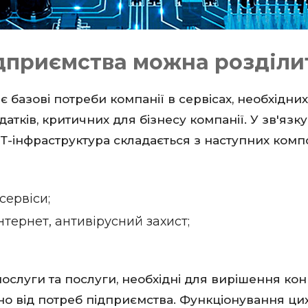
дприємства можна розділит
 базові потреби компанії в сервісах, необхідних
атків, критичних для бізнесу компанії. У зв'язк
ІТ-інфраструктура складається з наступних комп
сервіси;
нтернет, антивірусний захист;
ослуги та послуги, необхідні для вирішення конк
о від потреб підприємства. Функціонування цих