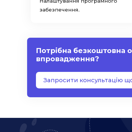
Налаштування програмного
забезпечення.
Потрібна безкоштовна о
впровадження?
Запросити консультацію щ