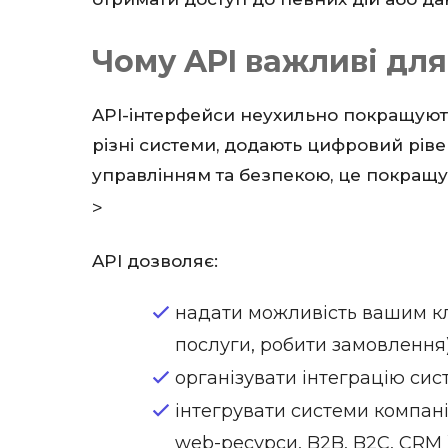
Чому API важливі для
API-інтерфейси неухильно покращують
різні системи, додають цифровий ріве
управлінням та безпекою, це покращує
>
API дозволяє:
надати можливість вашим кл
послуги, робити замовлення)
організувати інтеграцію сис
інтегрувати системи компані
web-ресурси, B2B, B2C, CRM )