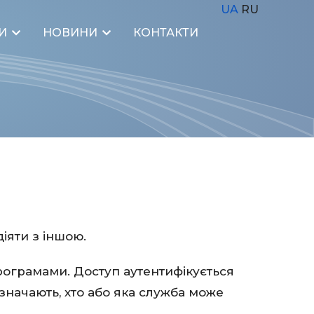
UA
RU
И
НОВИНИ
КОНТАКТИ
іяти з іншою.
рограмами. Доступ аутентифікується
начають, хто або яка служба може