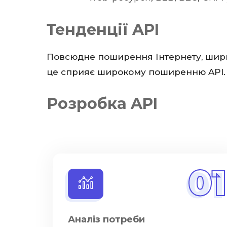
Тенденції API
Повсюдне поширення Інтернету, ширше 
це сприяє широкому поширенню API.
Розробка API
01
Аналіз потреби