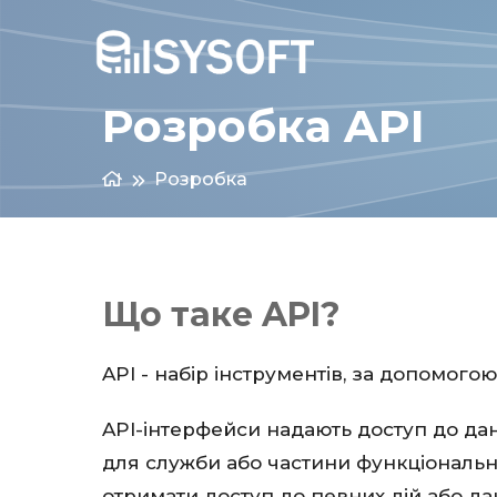
Розробка API
Розробка
Що таке API?
API - набір інструментів, за допомог
API-інтерфейси надають доступ до дан
для служби або частини функціональн
отримати доступ до певних дій або да