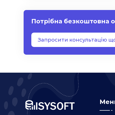
Потрібна безкоштовна о
Запросити консультацію щ
Мен